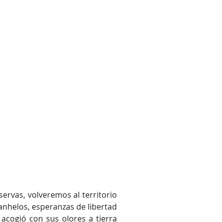
yectos Sociales
Contáctanos
Más
servas, volveremos al territorio
anhelos, esperanzas de libertad
acogió con sus olores a tierra